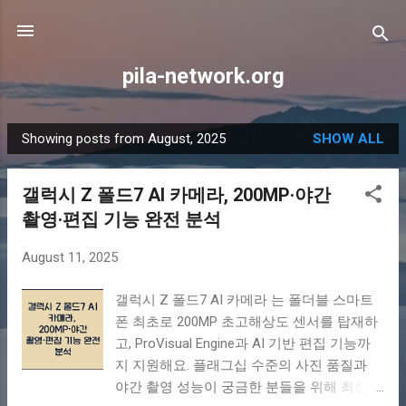
Skip to main content
pila-network.org
Showing posts from August, 2025
SHOW ALL
P
o
갤럭시 Z 폴드7 AI 카메라, 200MP·야간
s
촬영·편집 기능 완전 분석
t
s
August 11, 2025
갤럭시 Z 폴드7 AI 카메라 는 폴더블 스마트
폰 최초로 200MP 초고해상도 센서를 탑재하
고, ProVisual Engine과 AI 기반 편집 기능까
지 지원해요. 플래그십 수준의 사진 품질과
야간 촬영 성능이 궁금한 분들을 위해 최신