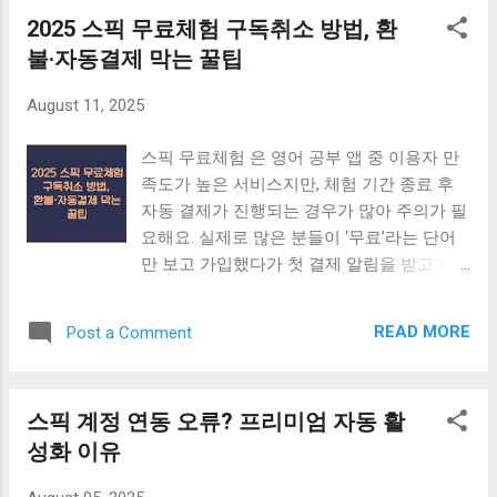
환 제품 장단점 2025 여름 지비츠 트렌드 컬
한 사진에서 특정 건물만 확대해도 선명함이
2025 스픽 무료체험 구독취소 방법, 환
러 트렌드와 매칭 팁 올해는 ‘코랄 오렌지’와
살아있습니다. 다만, 원본 파일 용량이 커질
불·자동결제 막는 꿀팁
‘민트 블루’가 강세예요. 밝은 톤 크록스에는
수 있어 기기 저장 공간 관리가 필요합니다.
파스텔 계열 지비츠를, 블랙·네이비 크록스에
삼성은 이를 위해 AI 기반 압축 기술을 적용
August 11, 2025
는 메탈릭 포인트를 주면 세련된 느낌을 줄
해 효율적 저장이 가능하도록 했습니다.
수 있어요. SNS에서 인기 있는 조합은 ‘화이
ProVisual Engine의 실제 효과 HDR 합성 과정
스픽 무료체험 은 영어 공부 앱 중 이용자 만
트 크록스 + 비비드 컬러 지비츠’랍니다. 크록
에서 색번짐이나 계조 손실을 최소화하고, AI
족도가 높은 서비스지만, 체험 기간 종료 후
스 지비츠 관련글 보러가기 캐릭터 vs 심플
학습 데이터를 기반으로 장면에 맞는 색온도
자동 결제가 진행되는 경우가 많아 주의가 필
디자인 10대·20대는 귀여운 캐릭터 지비츠를,
를 조정합니다. 리뷰어들에 따르면 역광 촬영
요해요. 실제로 많은 분들이 ‘무료’라는 단어
30대 이상은 심플 로고·이니셜 지비츠를 선호
시 인물 얼굴이 과도하게 어둡지 않고 자연스
만 보고 가입했다가 첫 결제 알림을 받고 당
하는 경향이 뚜렷해요. 2025년 판매량 통계에
럽게 표현된다고 해요. 초광각·망원 렌즈 성능
황하곤 하죠. 이번 내용에서는 최신 정책에
따르면, 심플 로고 타입이 전체 판매의 38%,
후면 카메라 구성은 200MP ...
맞춰 구독 취소 방법, 환불 가능 여부, 그리고
캐릭터 타입이 42%, 나머지는 커스텀 제품이
READ MORE
Post a Comment
자동결제 방지 팁까지 한 번에 정리해 드릴게
차지했어요. 소재와 내구성 비교 정품 지비츠
요. 스픽 무료체험 구독취소 핵심 요약 무료
는 TPU와 실리콘을 혼합해 오래 써도 변형이
체험은 시작일 포함 7일간 제공 기간 종료 전
적어요. 반면 비정품은 PVC 소재가 많아 여름
스픽 계정 연동 오류? 프리미엄 자동 활
구독 취소해야 자동결제 방지 앱스토어·구글
철 고온에 변형되기 쉽죠. 물놀이를 자주 한
성화 이유
플레이·스픽 웹사이트 각각 취소 경로 다름
다면 ‘방수 인증’이 표시된 제품을 고르는 게
결제 후 7일 이내 환불 요청 가능(미사용 기
안전해요. 정품과 호환품 차이 가격 차이와