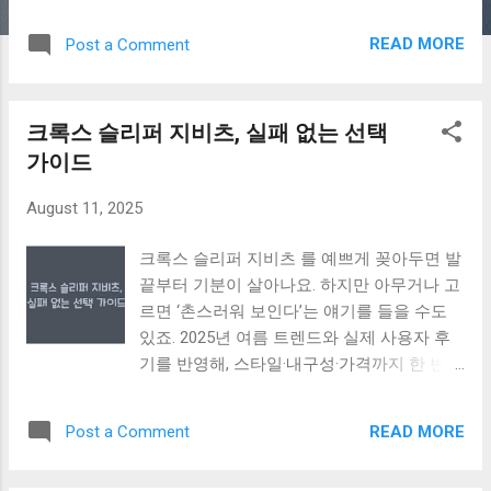
리뷰·스펙·비교 데이터를 바탕으로 정리했습
니다. 갤럭시 Z 폴드7 AI 카메라 핵심 포인트
READ MORE
Post a Comment
폴더블 최초 200MP 광각 센서 ProVisual
Engine 통한 색감·디테일·노이즈 개선
Nightography로 어두운 환경에서도 선명 촬
크록스 슬리퍼 지비츠, 실패 없는 선택
영 AI Photo Assist로 배경 제거·스타일 변환
가이드
가능 8K·4K 고해상도 영상 촬영 지원 200MP
센서와 ProVisual Engine 갤럭시 Z 폴드7은
August 11, 2025
Galaxy S25 Ultra와 동일한 200MP 광각 카메
라를 탑재했습니다. 이는 폴더블 스마트폰 중
크록스 슬리퍼 지비츠 를 예쁘게 꽂아두면 발
최초이자, 일반 스마트폰에서도 최상위급 해
끝부터 기분이 살아나요. 하지만 아무거나 고
상도예요. ProVisual Engine이 사진 색감을 정
르면 ‘촌스러워 보인다’는 얘기를 들을 수도
교하게 조정하고, HDR·노이즈 감소·디테일 복
있죠. 2025년 여름 트렌드와 실제 사용자 후
원 등을 자동으로 수행해요. 이 덕분에 맑은
기를 반영해, 스타일·내구성·가격까지 한 번에
날 풍경 사진부터 실내 저조도 인물 촬영까지
비교해드릴게요. 크록스 지비츠 선택 핵심 포
선명한 결과물을 기대할 수 있죠. 갤럭시 Z 폴
인트 올해 유행 컬러와 디자인 반영 내구성과
드7 AI 카메라 관련글 보러가기 200MP 고해
READ MORE
Post a Comment
방수 소재 확인 발 모양·슬리퍼 색상과의 조
상도의 장점 초고해상도 촬영은 크롭 후에도
화 가격 대비 퀄리티 비교 브랜드 정품 vs 호
디테일이 유지돼요. 예를 들어 여행 중 촬영